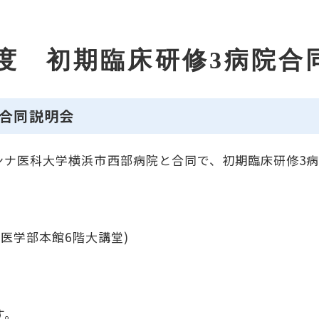
6年度 初期臨床研修3病院合
院合同説明会
ンナ医科大学横浜市西部病院と合同で、初期臨床研修3
 医学部本館6階大講堂)
す。