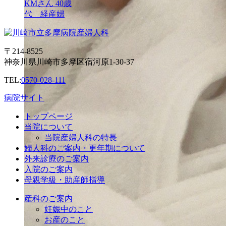
KMさん 40歳
代 経産婦
〒214-8525
神奈川県川崎市多摩区宿河原1-30-37
TEL:
0570-028-111
病院サイト
トップページ
当院について
当院産婦人科の特長
婦人科のご案内・更年期について
外来診療のご案内
入院のご案内
母親学級・助産師指導
産科のご案内
妊娠中のこと
お産のこと