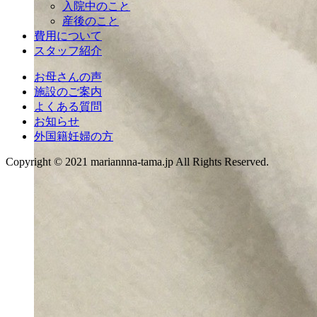
入院中のこと
産後のこと
費用について
スタッフ紹介
お母さんの声
施設のご案内
よくある質問
お知らせ
外国籍妊婦の方
Copyright © 2021 mariannna-tama.jp All Rights Reserved.