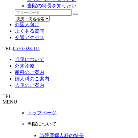
当院の特長を知りたい
外国人向け
よくある質問
交通アクセス
TEL:
0570-028-111
当院について
外来診療
産科のご案内
婦人科のご案内
入院のご案内
TEL
MENU
トップページ
当院について
当院産婦人科の特長