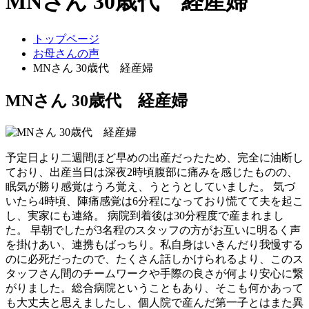
MNさん 30歳代 経産婦
トップページ
お母さんの声
MNさん 30歳代 経産婦
MNさん 30歳代 経産婦
予定日より二週間ほど早めの出産だったため、完全に油断し
ており、出産当日は深夜2時頃腹部に痛みを感じたものの、
眠気が勝り感覚はうろ覚え、うとうとしていました。 気づ
いたら4時頃、陣痛感覚は6分程になっており慌てて夫を起こ
し、実家にも連絡。 病院到着後は30分程度で産まれまし
た。 早朝でしたが3名程のスタッフの方がお互いに明るく声
を掛けあい、連携もばっちり。私自身はいきんだり我慢する
のに必死だったので、たくさん話しかけられるより、このス
タッフさん間のチームワークや手際の良さが何より安心に繋
がりました。総合病院ということもあり、そこも何かあって
も大丈夫と思えましたし、個人院で産んだ第一子とはまた異