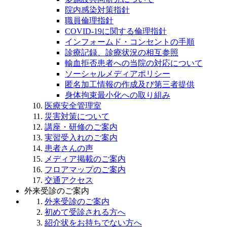
院内感染対策指針
職員倫理指針
COVID-19に関する倫理指針
インフォームド・コンセントの手順
診療記録、診療状況の相互参照
輸血拒否患者への当院の対応について
ソーシャルメディアポリシー
匿名加工情報の作成及び第三者提供
身体拘束最小化への取り組み
医療安全管理室
災害対策について
講座・研修のご案内
実習受入れのご案内
患者さんの声
メディア掲載のご案内
フロアマップのご案内
交通アクセス
外来受診のご案内
外来受診のご案内
初めて受診される方へ
紹介状をお持ちでない方へ