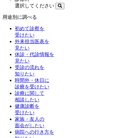
選択してください
用途別に調べる
初めて診察を
受けたい
外来担当医表を
見たい
休診・代診情報を
見たい
受診の流れを
知りたい
時間外・休日に
診療を受けたい
診療に関して
相談したい
健康診断を
受けたい
家族・友人の
面会がしたい
病院への行き方を