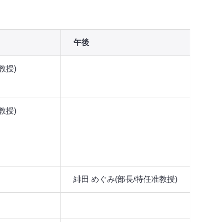
午後
教授)
教授)
緋田 めぐみ(部長/特任准教授)