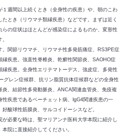
が１週間以上続くとき（全身性の疾患）や、朝のこわ
したとき（リウマチ類縁疾患）などです。まずは近く
れらの症状はほとんどが感染症によるものか、変形性
す。
。関節リウマチ、リウマチ性多発筋痛症、RS3PE症
縁疾患。強直性脊椎炎、乾癬性関節炎、SAOHO症
類縁疾患。全身性エリテマトーデス、強皮症、多発性
ェーグレン症候群、抗リン脂質抗体症候群などの全身性
脈炎、結節性多発動脈炎、ANCA関連血管炎、免疫複
性疾患であるベーチェット病、IgG4関連疾患の一
、好酸球性筋膜炎、サルコイドーシスなど。
が必要な時は、聖マリアンナ医科大学本院に紹介し
、本院に直接紹介してください。