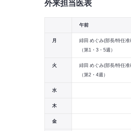
外来担当医表
午前
月
緋田 めぐみ(部長/特任准
（第1・3・5週）
火
緋田 めぐみ(部長/特任准
（第2・4週）
水
木
金