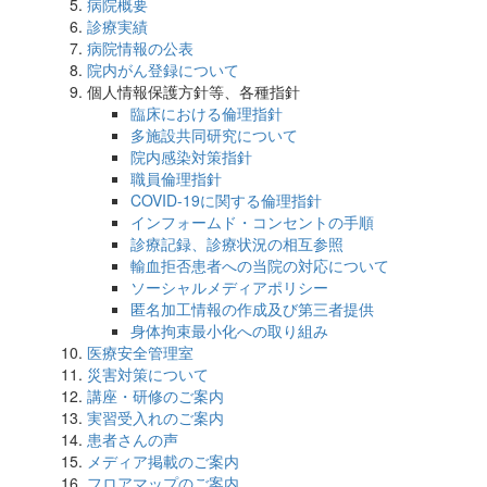
病院概要
診療実績
病院情報の公表
院内がん登録について
個人情報保護方針等、各種指針
臨床における倫理指針
多施設共同研究について
院内感染対策指針
職員倫理指針
COVID-19に関する倫理指針
インフォームド・コンセントの手順
診療記録、診療状況の相互参照
輸血拒否患者への当院の対応について
ソーシャルメディアポリシー
匿名加工情報の作成及び第三者提供
身体拘束最小化への取り組み
医療安全管理室
災害対策について
講座・研修のご案内
実習受入れのご案内
患者さんの声
メディア掲載のご案内
フロアマップのご案内