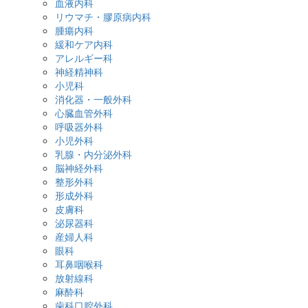
血液内科
リウマチ・膠原病内科
腫瘍内科
緩和ケア内科
アレルギー科
神経精神科
小児科
消化器・一般外科
心臓血管外科
呼吸器外科
小児外科
乳腺・内分泌外科
脳神経外科
整形外科
形成外科
皮膚科
泌尿器科
産婦人科
眼科
耳鼻咽喉科
放射線科
麻酔科
歯科口腔外科