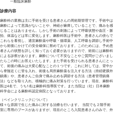
一般臨床麻酔
診療内容
麻酔科の業務は主に手術を受ける患者さんの周術期管理です。手術中は
麻酔によって意識がないことや、神経が麻痺していることで、痛みを感
じることはありません。しかし手術の刺激によって呼吸状態や血圧・脈
拍、体温などは常に変化します。麻酔科医は手術中、患者さんの傍らで
これらを看視し、適宜麻酔薬や呼吸・循環薬、人工呼吸を調節し手術中
から術後にかけての安全確保に努めております。このためには、予め患
者さんの状態を詳しく知っておく必要がありますので、術前には麻酔科
による診察があります。麻酔について不安なことやご質問がございまし
たらこの時にお答えいたします。また手術を受けられる患者さんにとっ
て、術後の痛みは大変心配なことの１つです。これに対しては、背中か
ら脊髄近くに管を入れ、術後も局所麻酔薬を注入する方法（持続硬膜外
鎮痛）や、患者さんご自身で痛み止めを調節する方法（患者管理鎮痛
法）などを取り入れ、積極的に痛み対策を行っています。現在、麻酔科
医は4名で、うち1名は麻酔科指導医です。また当院は（社）日本麻酔
科学会による麻酔科認定病院となっております。
（ペインクリニックについて）
様々な原因で生じた痛みに対する治療を行います。 当院でも２階手術
室に専用のブースがありますが、現在のところ入院患者さんのみで、外