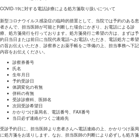
COVID-19に対する電話診療による処方箋取り扱いについて
新型コロナウイルス感染症の臨時的措置として、当院では予約のある患
者さんで、担当医師が可能と判断した場合にかぎり、お電話による診
療、処方箋発行を行っております。処方箋発行ご希望の方は、まずは予
約日当日または前日に当院代表電話へお電話いただき、電話処方ご希望
の旨お伝えいただき、診察券とお薬手帳をご準備の上、担当事務へ下記
内容をお伝えください。
診察券番号
氏名
生年月日
予約受診日
体調変化の有無
併科の有無
受診診療科、医師名
次回受診希望日
かかりつけ薬局名、電話番号、FAX番号
当日必ず連絡がつくご連絡先
受診予約日に、担当医師より患者さんへ電話連絡の上、かかりつけ薬局
に処方箋をお送りします。なお、担当医師の判断により必ずしも処方箋