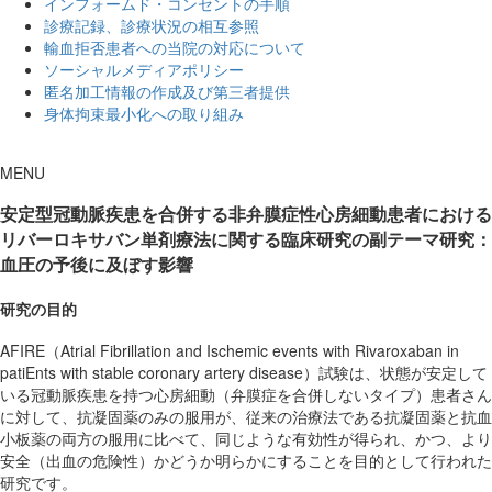
インフォームド・コンセントの手順
診療記録、診療状況の相互参照
輸血拒否患者への当院の対応について
ソーシャルメディアポリシー
匿名加工情報の作成及び第三者提供
身体拘束最小化への取り組み
MENU
安定型冠動脈疾患を合併する非弁膜症性心房細動患者における
リバーロキサバン単剤療法に関する臨床研究の副テーマ研究：
血圧の予後に及ぼす影響
研究の目的
AFIRE（Atrial Fibrillation and Ischemic events with Rivaroxaban in
patiEnts with stable coronary artery disease）試験は、状態が安定して
いる冠動脈疾患を持つ心房細動（弁膜症を合併しないタイプ）患者さん
に対して、抗凝固薬のみの服用が、従来の治療法である抗凝固薬と抗血
小板薬の両方の服用に比べて、同じような有効性が得られ、かつ、より
安全（出血の危険性）かどうか明らかにすることを目的として行われた
研究です。