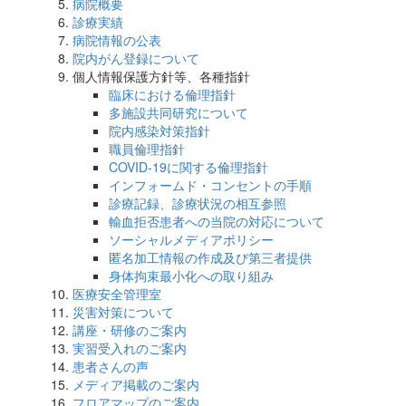
病院概要
診療実績
病院情報の公表
院内がん登録について
個人情報保護方針等、各種指針
臨床における倫理指針
多施設共同研究について
院内感染対策指針
職員倫理指針
COVID-19に関する倫理指針
インフォームド・コンセントの手順
診療記録、診療状況の相互参照
輸血拒否患者への当院の対応について
ソーシャルメディアポリシー
匿名加工情報の作成及び第三者提供
身体拘束最小化への取り組み
医療安全管理室
災害対策について
講座・研修のご案内
実習受入れのご案内
患者さんの声
メディア掲載のご案内
フロアマップのご案内