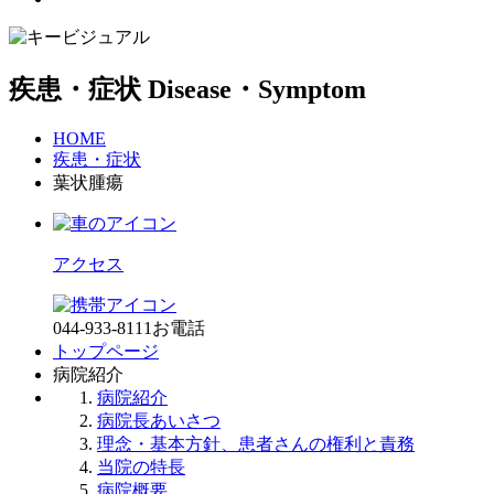
疾患・症状
Disease・Symptom
HOME
疾患・症状
葉状腫瘍
アクセス
044-933-8111
お電話
トップページ
病院紹介
病院紹介
病院長あいさつ
理念・基本方針、患者さんの権利と責務
当院の特長
病院概要