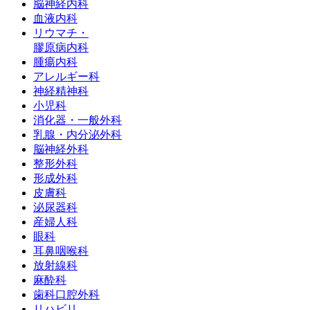
脳神経内科
⾎液内科
リウマチ・
膠原病内科
腫瘍内科
アレルギー科
神経精神科
小児科
消化器・一般外科
乳腺・内分泌外科
脳神経外科
整形外科
形成外科
皮膚科
泌尿器科
産婦人科
眼科
耳鼻咽喉科
放射線科
麻酔科
歯科口腔外科
リハビリ