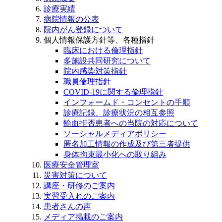
診療実績
病院情報の公表
院内がん登録について
個人情報保護方針等、各種指針
臨床における倫理指針
多施設共同研究について
院内感染対策指針
職員倫理指針
COVID-19に関する倫理指針
インフォームド・コンセントの手順
診療記録、診療状況の相互参照
輸血拒否患者への当院の対応について
ソーシャルメディアポリシー
匿名加工情報の作成及び第三者提供
身体拘束最小化への取り組み
医療安全管理室
災害対策について
講座・研修のご案内
実習受入れのご案内
患者さんの声
メディア掲載のご案内