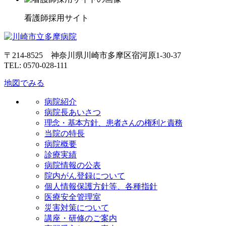
看護師採用サイト
〒214-8525 神奈川県川崎市多摩区宿河原1-30-37
TEL: 0570-028-111
地図でみる
病院紹介
病院長あいさつ
理念・基本方針、患者さんの権利と責務
当院の特長
病院概要
診療実績
病院情報の公表
院内がん登録について
個人情報保護方針等、各種指針
医療安全管理室
災害対策について
講座・研修のご案内