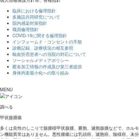
個人情報保護方針等、各種指針
臨床における倫理指針
多施設共同研究について
院内感染対策指針
職員倫理指針
COVID-19に関する倫理指針
インフォームド・コンセントの手順
診療記録、診療状況の相互参照
輸血拒否患者への当院の対応について
ソーシャルメディアポリシー
匿名加工情報の作成及び第三者提供
身体拘束最小化への取り組み
MENU
調べる
甲状腺腫瘍
多くは良性のしこりで腺腫様甲状腺腫、嚢胞、濾胞腺腫などで、ホルモ
ン機能異常はありません。悪性腫瘍には乳頭癌、濾胞癌、髄様癌、未分