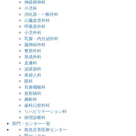
神経精神科
小児科
消化器・一般外科
心臓血管外科
呼吸器外科
小児外科
乳腺・内分泌外科
脳神経外科
整形外科
形成外科
皮膚科
泌尿器科
産婦人科
眼科
耳鼻咽喉科
放射線科
麻酔科
歯科口腔外科
リハビリテーション科
病理診断科
部門・センター一覧
救急災害医療センター
腎センター