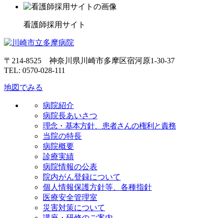
看護師採用サイト
〒214-8525 神奈川県川崎市多摩区宿河原1-30-37
TEL: 0570-028-111
地図でみる
病院紹介
病院長あいさつ
理念・基本方針、患者さんの権利と責務
当院の特長
病院概要
診療実績
病院情報の公表
院内がん登録について
個人情報保護方針等、各種指針
医療安全管理室
災害対策について
講座・研修のご案内