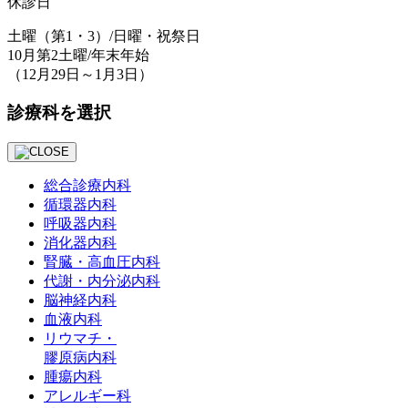
休診日
土曜
（第1・3）
/日曜・祝祭日
10月第2土曜/年末年始
（12月29日～1月3日）
診療科を選択
総合診療内科
循環器内科
呼吸器内科
消化器内科
腎臓・⾼⾎圧内科
代謝・内分泌内科
脳神経内科
⾎液内科
リウマチ・
膠原病内科
腫瘍内科
アレルギー科