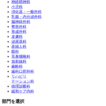
神経精神科
小児科
消化器・一般外科
乳腺・内分泌外科
脳神経外科
整形外科
形成外科
皮膚科
泌尿器科
産婦人科
眼科
耳鼻咽喉科
放射線科
麻酔科
歯科口腔外科
リハビリ
テーション科
病理診断科
緩和ケア内科
部門を選択