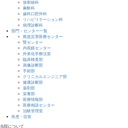
放射線科
臨床研究への取組み
麻酔科
研修医
歯科口腔外科
看護部
リハビリテーション科
病理診断科
部門・センター一覧
救急災害医療センター
腎センター
内視鏡センター
外来化学療法室
臨床検査部
画像診断部
手術部
クリニカルエンジニア部
健康診断部
薬剤部
栄養部
医療情報部
医療相談センター
治験管理室
疾患・症状
当院について