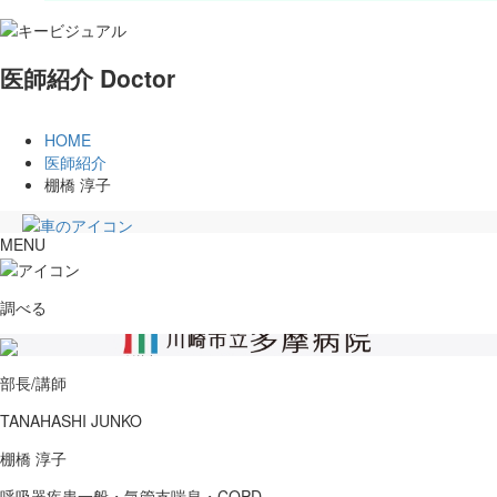
医師紹介
Doctor
HOME
医師紹介
棚橋 淳子
MENU
個人情報保護方針等、各種指針
アクセス
調べる
044-933-8111
お電話
臨床における倫理指針
トップページ
多施設共同研究について
病院紹介
院内感染対策指針
部長/講師
病院紹介
職員倫理指針
病院長あいさつ
COVID-19に関する倫理指針
TANAHASHI JUNKO
理念・基本方針、患者さんの権利と責務
インフォームド・コンセントの手順
棚橋 淳子
当院の特長
診療記録、診療状況の相互参照
病院概要
輸血拒否患者への当院の対応について
呼吸器疾患一般・気管支喘息・COPD