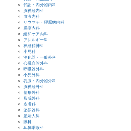
代謝・内分泌内科
セカンドオピニオン外来
脳神経内科
診断書・証明書について
血液内科
よくある質問
リウマチ・膠原病内科
入院・お見舞いの方へ
腫瘍内科
入院・お見舞いの方へ
緩和ケア内科
入院中の生活について
アレルギー科
病室のご案内
神経精神科
面会・お見舞いについて
小児科
診療科・部門・センター
消化器・一般外科
診療科・部門・センター
心臓血管外科
疾患・症状ガイド
呼吸器外科
医療関係者の方へ
小児外科
医療関係者の方へ
乳腺・内分泌外科
登録紹介医について
脳神経外科
地域医療機関検索
整形外科
保険薬局の方へ
形成外科
採用情報
皮膚科
刊行物
泌尿器科
お知らせ
産婦人科
サイトマップ
眼科
職員専用ページ
耳鼻咽喉科
当サイトについて