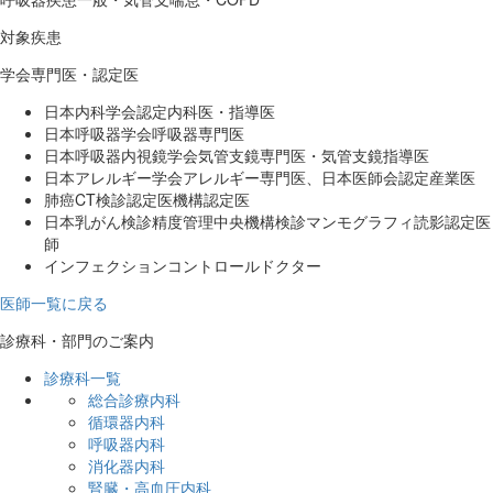
診療実績
ソーシャルメディアポリシー
病院情報の公表
匿名加工情報の作成及び第三者提供
対象疾患
院内がん登録について
身体拘束最小化への取り組み
個人情報保護方針等、各種指針
学会専門医・認定医
医療安全管理室
日本内科学会認定内科医・指導医
災害対策について
日本呼吸器学会呼吸器専門医
講座・研修のご案内
日本呼吸器内視鏡学会気管支鏡専門医・気管支鏡指導医
実習受入れのご案内
日本アレルギー学会アレルギー専門医、日本医師会認定産業医
患者さんの声
肺癌CT検診認定医機構認定医
メディア掲載のご案内
日本乳がん検診精度管理中央機構検診マンモグラフィ読影認定医
フロアマップのご案内
師
交通アクセス
インフェクションコントロールドクター
外来受診のご案内
外来受診のご案内
医師一覧に戻る
初めて受診される方へ
紹介状をお持ちでない方へ
診療科・部門のご案内
受診の流れ
診療科一覧
外来担当表
総合診療内科
救急診療のご案内
循環器内科
先進医療について
呼吸器内科
患者さん相談窓口
消化器内科
患者サービスについて
腎臓・高血圧内科
かかりつけ医をもちましょう