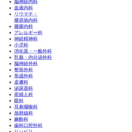
脳神経内科
⾎液内科
リウマチ・
膠原病内科
腫瘍内科
アレルギー科
神経精神科
小児科
消化器・一般外科
乳腺・内分泌外科
脳神経外科
整形外科
形成外科
皮膚科
泌尿器科
産婦人科
眼科
耳鼻咽喉科
放射線科
麻酔科
歯科口腔外科
リハビリ