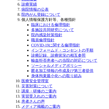
診療実績
病院情報の公表
院内がん登録について
個人情報保護方針等、各種指針
臨床における倫理指針
多施設共同研究について
院内感染対策指針
職員倫理指針
COVID-19に関する倫理指針
インフォームド・コンセントの手順
診療記録、診療状況の相互参照
輸血拒否患者への当院の対応について
ソーシャルメディアポリシー
匿名加工情報の作成及び第三者提供
身体拘束最小化への取り組み
医療安全管理室
災害対策について
講座・研修のご案内
実習受入れのご案内
患者さんの声
メディア掲載のご案内