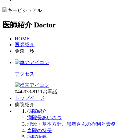
医師紹介
Doctor
HOME
医師紹介
金森 玲
アクセス
044-933-8111
お電話
トップページ
病院紹介
病院紹介
病院長あいさつ
理念・基本方針、患者さんの権利と責務
当院の特長
病院概要