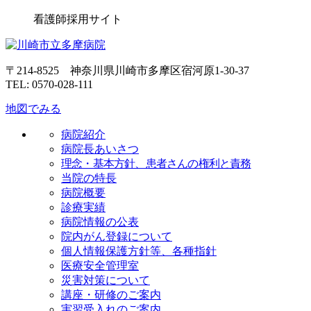
看護師採用サイト
〒214-8525 神奈川県川崎市多摩区宿河原1-30-37
TEL: 0570-028-111
地図でみる
病院紹介
病院長あいさつ
理念・基本方針、患者さんの権利と責務
当院の特長
病院概要
診療実績
病院情報の公表
院内がん登録について
個人情報保護方針等、各種指針
医療安全管理室
災害対策について
講座・研修のご案内
実習受入れのご案内