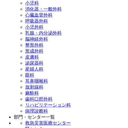
小児科
消化器・一般外科
心臓血管外科
呼吸器外科
小児外科
乳腺・内分泌外科
脳神経外科
整形外科
形成外科
皮膚科
泌尿器科
産婦人科
眼科
耳鼻咽喉科
放射線科
麻酔科
歯科口腔外科
リハビリテーション科
病理診断科
部門・センター一覧
救急災害医療センター