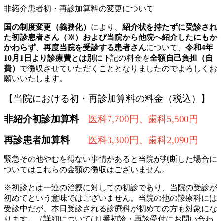
非紹介患者初・再診加算料の変更について
国の制度変更（義務化）
により、
紹介状を持たずに受診され
た初診患者さん（※）および当院から他院へ紹介したにもか
かわらず、再度当院を受診する患者さん
について、
令和4年
10月1日より診療費とは別に
下記の料金を
全額自己負担（自
費）
で徴収させていただくこととなりましたのでよろしくお
願いいたします。
【当院における初・再診加算料の料金（税込）】
非紹介初診加算料
医科7,700円、歯科5,500円
再診患者加算料
医科3,300円、歯科2,090円
緊急その他やむを得ない事情があると当院が判断した場合に
ついてはこれらの金額の徴収はございません。
※初診とは一連の治療に対しての初診であり、当院の受診が
初めてという意味ではございません。当院の他の診療科には
受診中だが、本日受診される診療科が初めての方も対象にな
ります。（詳細については1番初診・再診受付にお問い合わ