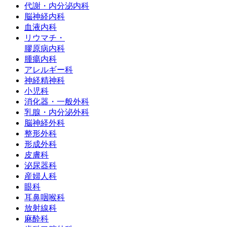
代謝・内分泌内科
脳神経内科
⾎液内科
リウマチ・
膠原病内科
腫瘍内科
アレルギー科
神経精神科
小児科
消化器・一般外科
乳腺・内分泌外科
脳神経外科
整形外科
形成外科
皮膚科
泌尿器科
産婦人科
眼科
耳鼻咽喉科
放射線科
麻酔科