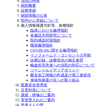
当院の特長
病院概要
診療実績
病院情報の公表
院内がん登録について
個人情報保護方針等、各種指針
臨床における倫理指針
多施設共同研究について
院内感染対策指針
職員倫理指針
COVID-19に関する倫理指針
インフォームド・コンセントの手順
診療記録、診療状況の相互参照
輸血拒否患者への当院の対応について
ソーシャルメディアポリシー
匿名加工情報の作成及び第三者提供
身体拘束最小化への取り組み
医療安全管理室
災害対策について
講座・研修のご案内
実習受入れのご案内
患者さんの声