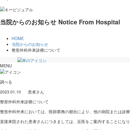
当院からのお知らせ
Notice From Hospital
HOME
当院からのお知らせ
整形外科外来診療について
個人情報保護方針等、各種指針
MENU
アクセス
臨床における倫理指針
調べる
多施設共同研究について
044-933-8111
お電話
院内感染対策指針
2023.01.10
患者さん
トップページ
職員倫理指針
病院紹介
整形外科外来診療について
COVID-19に関する倫理指針
病院紹介
インフォームド・コンセントの手順
病院長あいさつ
整形外科外来においては、医師業務の都合により、他の病院または診療
診療記録、診療状況の相互参照
理念・基本方針、患者さんの権利と責務
輸血拒否患者への当院の対応について
直接来院された患者さんにつきましては、近医をご案内することになり
当院の特長
ソーシャルメディアポリシー
病院概要