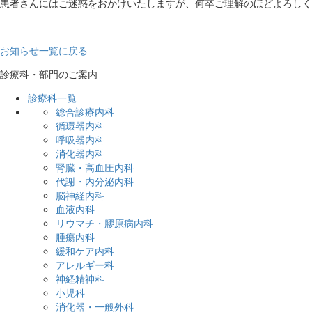
匿名加工情報の作成及び第三者提供
患者さんにはご迷惑をおかけいたしますが、何卒ご理解のほどよろしく
診療実績
身体拘束最小化への取り組み
病院情報の公表
院内がん登録について
個人情報保護方針等、各種指針
お知らせ一覧に戻る
医療安全管理室
診療科・部門のご案内
災害対策について
講座・研修のご案内
診療科一覧
実習受入れのご案内
総合診療内科
患者さんの声
循環器内科
メディア掲載のご案内
呼吸器内科
フロアマップのご案内
消化器内科
交通アクセス
腎臓・高血圧内科
外来受診のご案内
代謝・内分泌内科
外来受診のご案内
脳神経内科
初めて受診される方へ
血液内科
紹介状をお持ちでない方へ
リウマチ・膠原病内科
受診の流れ
腫瘍内科
外来担当表
緩和ケア内科
救急診療のご案内
アレルギー科
先進医療について
神経精神科
患者さん相談窓口
小児科
患者サービスについて
消化器・一般外科