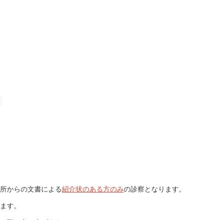
所からの文書による
紹介状のある方のみ
の診察となります。
ます。