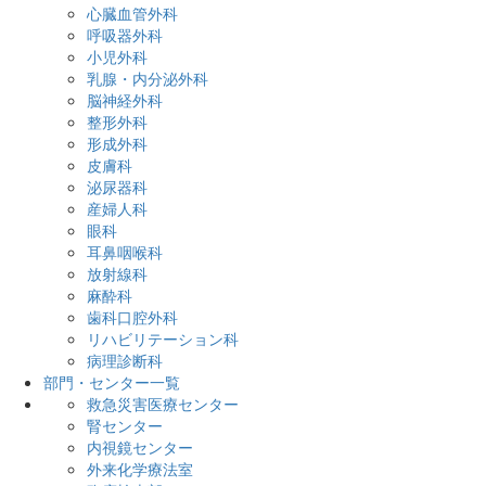
かかりつけ医をもちましょう
心臓血管外科
セカンドオピニオン外来
呼吸器外科
診断書・証明書について
小児外科
よくある質問
乳腺・内分泌外科
入院・お見舞いの方へ
脳神経外科
入院・お見舞いの方へ
整形外科
入院中の生活について
形成外科
病室のご案内
皮膚科
面会・お見舞いについて
泌尿器科
診療科・部門・センター
産婦人科
診療科・部門・センター
眼科
疾患・症状ガイド
耳鼻咽喉科
医療関係者の方へ
放射線科
医療関係者の方へ
麻酔科
登録紹介医について
歯科口腔外科
地域医療機関検索
リハビリテーション科
保険薬局の方へ
病理診断科
採用情報
部門・センター一覧
刊行物
救急災害医療センター
お知らせ
腎センター
サイトマップ
内視鏡センター
職員専用ページ
外来化学療法室
当サイトについて