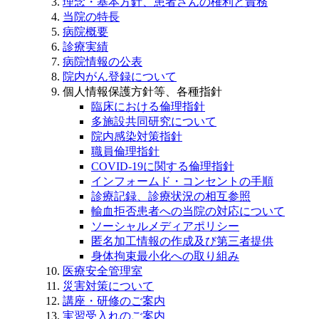
理念・基本方針、患者さんの権利と責務
当院の特長
病院概要
診療実績
病院情報の公表
院内がん登録について
個人情報保護方針等、各種指針
臨床における倫理指針
多施設共同研究について
院内感染対策指針
職員倫理指針
COVID-19に関する倫理指針
インフォームド・コンセントの手順
診療記録、診療状況の相互参照
輸血拒否患者への当院の対応について
ソーシャルメディアポリシー
匿名加工情報の作成及び第三者提供
身体拘束最小化への取り組み
医療安全管理室
災害対策について
講座・研修のご案内
実習受入れのご案内