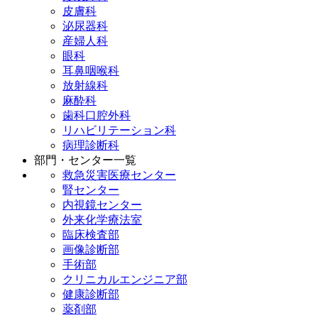
皮膚科
泌尿器科
産婦人科
眼科
耳鼻咽喉科
放射線科
麻酔科
歯科口腔外科
リハビリテーション科
病理診断科
部門・センター一覧
救急災害医療センター
腎センター
内視鏡センター
外来化学療法室
臨床検査部
画像診断部
手術部
クリニカルエンジニア部
健康診断部
薬剤部