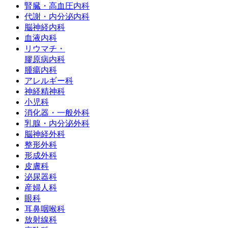
腎臓・⾼⾎圧内科
代謝・内分泌内科
脳神経内科
⾎液内科
リウマチ・
膠原病内科
腫瘍内科
アレルギー科
神経精神科
小児科
消化器・一般外科
乳腺・内分泌外科
脳神経外科
整形外科
形成外科
皮膚科
泌尿器科
産婦人科
眼科
耳鼻咽喉科
放射線科