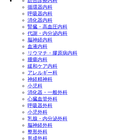
総合診療内科
循環器内科
呼吸器内科
消化器内科
腎臓・高血圧内科
代謝・内分泌内科
脳神経内科
血液内科
リウマチ・膠原病内科
腫瘍内科
緩和ケア内科
アレルギー科
神経精神科
小児科
消化器・一般外科
心臓血管外科
呼吸器外科
小児外科
乳腺・内分泌外科
脳神経外科
整形外科
形成外科