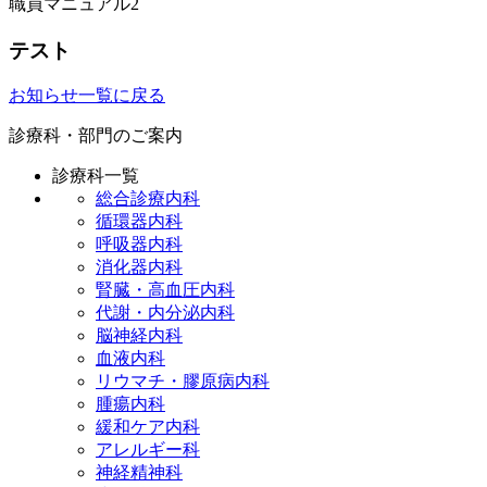
職員マニュアル2
テスト
お知らせ一覧に戻る
診療科・部門のご案内
診療科一覧
総合診療内科
循環器内科
呼吸器内科
消化器内科
腎臓・高血圧内科
代謝・内分泌内科
脳神経内科
血液内科
リウマチ・膠原病内科
腫瘍内科
緩和ケア内科
アレルギー科
神経精神科