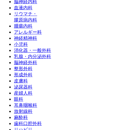
脳神経内科
⾎液内科
リウマチ・
膠原病内科
腫瘍内科
アレルギー科
神経精神科
小児科
消化器・一般外科
乳腺・内分泌外科
脳神経外科
整形外科
形成外科
皮膚科
泌尿器科
産婦人科
眼科
耳鼻咽喉科
放射線科
麻酔科
歯科口腔外科
リハビリ