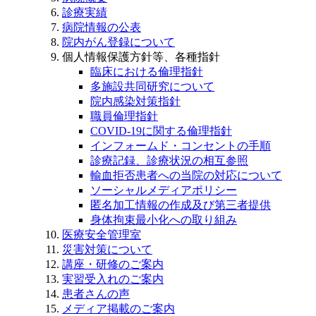
診療実績
病院情報の公表
院内がん登録について
個人情報保護方針等、各種指針
臨床における倫理指針
多施設共同研究について
院内感染対策指針
職員倫理指針
COVID-19に関する倫理指針
インフォームド・コンセントの手順
診療記録、診療状況の相互参照
輸血拒否患者への当院の対応について
ソーシャルメディアポリシー
匿名加工情報の作成及び第三者提供
身体拘束最小化への取り組み
医療安全管理室
災害対策について
講座・研修のご案内
実習受入れのご案内
患者さんの声
メディア掲載のご案内