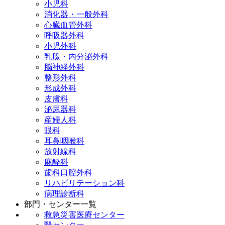
小児科
消化器・一般外科
心臓血管外科
呼吸器外科
小児外科
乳腺・内分泌外科
脳神経外科
整形外科
形成外科
皮膚科
泌尿器科
産婦人科
眼科
耳鼻咽喉科
放射線科
麻酔科
歯科口腔外科
リハビリテーション科
病理診断科
部門・センター一覧
救急災害医療センター