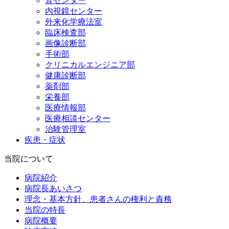
腎センター
内視鏡センター
外来化学療法室
臨床検査部
画像診断部
手術部
クリニカルエンジニア部
健康診断部
薬剤部
栄養部
医療情報部
医療相談センター
治験管理室
疾患・症状
当院について
病院紹介
病院長あいさつ
理念・基本方針、患者さんの権利と責務
当院の特長
病院概要