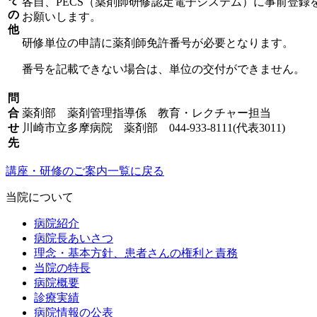
各自、PECS（薬剤師研修認定電子システム）に事前登録
の
お願いします。
他
研修単位の申請に薬剤師免許番号が必要となります。
番号を記載できない場合は、単位の交付ができません。
問
合
薬剤部 薬剤管理指導係 教育・レクチャー担当
せ
川崎市立多摩病院 薬剤部 044-933-8111(代表3011)
先
講座・研修のご案内一覧に戻る
当院について
病院紹介
病院長あいさつ
理念・基本方針、患者さんの権利と責務
当院の特長
病院概要
診療実績
病院情報の公表