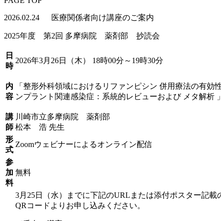
PAGE TOP
2026.02.24
医療関係者向け講座のご案内
2025年度 第2回 多摩病院 薬剤部 抄読会
日
2026年3月26日（木） 18時00分～19時30分
時
内
「整形外科領域におけるリファンピシン 併用療法の有効
容
ンプラント関連感染症：系統的レビューおよび メタ解析 
講
川崎市立多摩病院 薬剤部
師
松本 浩 先生
形
Zoomウェビナーによるオンライン配信
式
参
加
無料
料
3月25日（水）までに下記のURL
または
添付ポスター記載
QRコードよりお申し込みください。