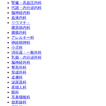
腎臓・⾼⾎圧内科
代謝・内分泌内科
脳神経内科
⾎液内科
リウマチ・
膠原病内科
腫瘍内科
アレルギー科
神経精神科
小児科
消化器・一般外科
乳腺・内分泌外科
脳神経外科
整形外科
形成外科
皮膚科
泌尿器科
産婦人科
眼科
耳鼻咽喉科
放射線科