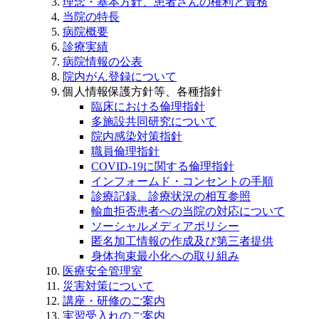
理念・基本方針、患者さんの権利と責務
当院の特長
病院概要
診療実績
病院情報の公表
院内がん登録について
個人情報保護方針等、各種指針
臨床における倫理指針
多施設共同研究について
院内感染対策指針
職員倫理指針
COVID-19に関する倫理指針
インフォームド・コンセントの手順
診療記録、診療状況の相互参照
輸血拒否患者への当院の対応について
ソーシャルメディアポリシー
匿名加工情報の作成及び第三者提供
身体拘束最小化への取り組み
医療安全管理室
災害対策について
講座・研修のご案内
実習受入れのご案内