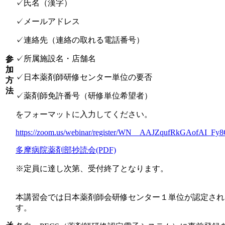
✓氏名（漢字）
✓メールアドレス
✓連絡先（連絡の取れる電話番号）
✓所属施設名・店舗名
参
加
✓日本薬剤師研修センター単位の要否
方
法
✓薬剤師免許番号（研修単位希望者）
をフォーマットに入力してください。
https://zoom.us/webinar/register/WN__AAJZqufRkGAofAI_Fy
多摩病院薬剤部抄読会(PDF)
※定員に達し次第、受付終了となります。
本講習会では日本薬剤師会研修センター１単位が認定され
す。
そ